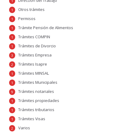
Dirección del Trabajo
1
Otros trámites
1
Permisos
1
Trámite Pensión de Alimentos
1
Trámites COMPIN
1
Trámites de Divorcio
1
Trámites Empresa
3
Trámites Isapre
2
Trámites MINSAL
1
Trámites Municipales
1
Trámites notariales
9
Trámites propiedades
1
Trámites tributarios
1
Trámites Visas
1
Varios
2