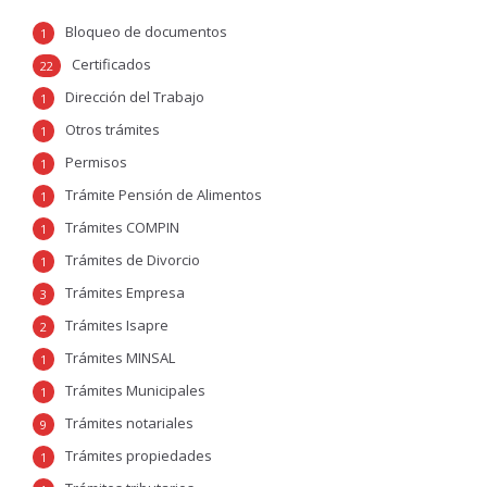
Bloqueo de documentos
1
Certificados
22
Dirección del Trabajo
1
Otros trámites
1
Permisos
1
Trámite Pensión de Alimentos
1
Trámites COMPIN
1
Trámites de Divorcio
1
Trámites Empresa
3
Trámites Isapre
2
Trámites MINSAL
1
Trámites Municipales
1
Trámites notariales
9
Trámites propiedades
1